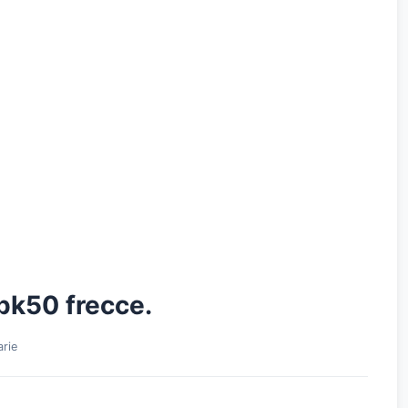
 pk50 frecce.
arie