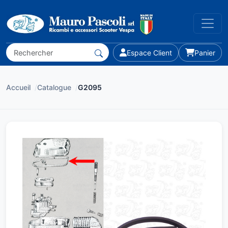
Espace Client
Panier
Accueil
/
Catalogue
/
G2095