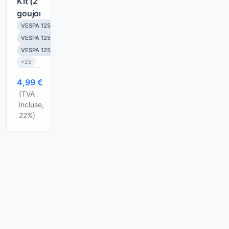
Kit (2
du
goujon)
Moteur
VESPA 125
VESPA 125 GT
VESPA 125 GTR
+25
4,99 €
(TVA
incluse,
22%)