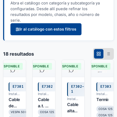
Abra el catálogo con categoría y subcategoría ya
configuradas. Desde allí puede refinar los
resultados por modelo, chasis, año o número de
serie.
Ir al catálogo con estos filtros
18 resultados
DISPONIBLE
DISPONIBLE
DISPONIBLE
DISPONIBLE
E7301
E7302
E7302-
E7303
1
Instalacion
Instalacion
Instalacion
electrica
Cable
electrica
Cable
Instalacion
electrica
Terminal
electrica
Cable
de
a.t. +
COSA 125
alta
alto
terminal
VESPA 50 N
COSA 125
COSA 125 E
tension