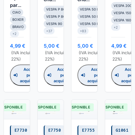
para
l 82 c
l 86 c
VESPA 200 
VESPA P 80/P 80 E
VESPA 50 N
cable
CIAO
a
a
VESPA 150 G
VESPA P 80 X / PX 80 E
VESPA 50 L
alta
BOXER
filetto
filetto
VESPA 160 G
VESPA 90
VESPA 50 R
tension
BRAVO
+2
corto
corto
+37
+83
de
+2
bobina
4,99 €
5,00 €
5,00 €
4,99 €
a
(IVA incluido,
(IVA incluido,
(IVA incluido,
(IVA incluid
bujia,
22%)
22%)
22%)
22%)
ciclomotores
Ciao
Accedi
Accedi
Accedi
Acce
per
per
per
per
acquistare
acquistare
acquistare
acquist
DISPONIBLE
DISPONIBLE
DISPONIBLE
DISPONIBLE
E7730
E7750
E7755
G1061