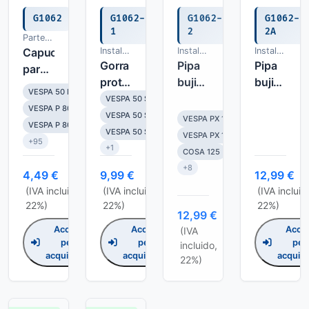
G1062
G1062-
G1062-
G1062-
1
2
2A
Partes
en jebe
Capuchon
Instalacion
Instalacion
Instalacion
electrica
Gorra
electrica
Pipa
electrica
Pipa
para
protegida
bujia
bujia
bujia
VESPA 50 N
para
5 k
5 k
VESPA 50 S
VESPA P 80/P 80 E
vela.
ohm
ohm
VESPA 50 SUPER SPRINT
VESPA PX 125 T5
VESPA P 80 X / PX 80 E
VESPA 50 SPRINTER
VESPA PX 125 T5 ELESTART
+95
+1
COSA 125
+8
4,49 €
9,99 €
12,99 €
(IVA incluido,
(IVA incluido,
(IVA incluid
22%)
22%)
22%)
12,99 €
Accedi
Accedi
Acce
(IVA
per
per
per
incluido,
acquistare
acquistare
acquist
22%)