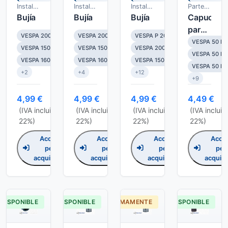
Instalacion
Instalacion
Instalacion
Partes
electrica
Bujía
electrica
Bujía
electrica
Bujía
en jebe
Capuchon
para
VESPA 200 RALLY
VESPA 200 RALLY
VESPA P 200 E
bujia
VESPA 50 N
VESPA 150 GS
VESPA 150 GS
VESPA 200 RALLY
VESPA 50 L
VESPA 160 GS
VESPA 160 GS
VESPA 150 GS
VESPA 50 R
+2
+4
+12
+9
4,99 €
4,99 €
4,99 €
4,49 €
(IVA incluido,
(IVA incluido,
(IVA incluido,
(IVA incluid
22%)
22%)
22%)
22%)
Accedi
Accedi
Accedi
Acce
per
per
per
per
acquistare
acquistare
acquistare
acquist
DISPONIBLE
DISPONIBLE
PRÓXIMAMENTE
DISPONIBLE